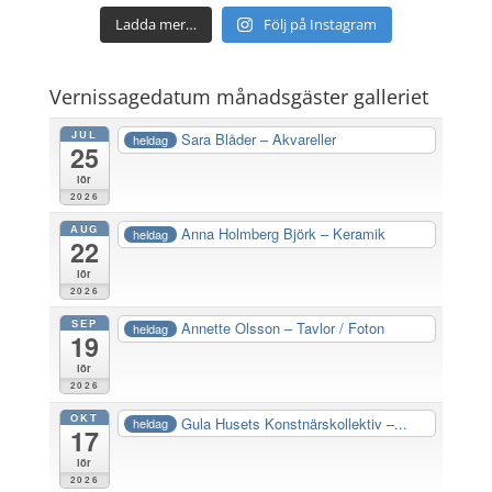
Ladda mer…
Följ på Instagram
Vernissagedatum månadsgäster galleriet
JUL
Sara Blåder – Akvareller
heldag
25
lör
2026
AUG
Anna Holmberg Björk – Keramik
heldag
22
lör
2026
SEP
Annette Olsson – Tavlor / Foton
heldag
19
lör
2026
OKT
Gula Husets Konstnärskollektiv –...
heldag
17
lör
2026