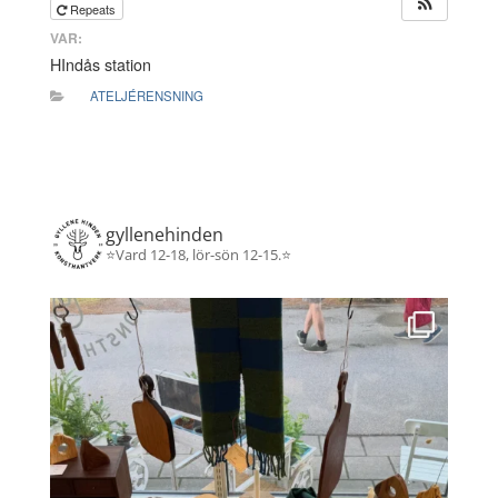
Repeats
VAR:
HIndås station
ATELJÉRENSNING
gyllenehinden
⭐️Vard 12-18, lör-sön 12-15.⭐️