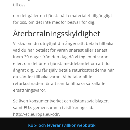
till oss
om det gäller en tjänst: hålla materialet tillgängligt
för oss, om det inte medför besvär för dig.
Återbetalningsskyldighet
Vi ska, om du utnyttjat din ångerrätt, betala tillbaka
vad du har betalat för varan snarast eller senast
inom 30 dagar från den dag då vi tog emot varan
eller, om det är en tjänst, meddelandet om att du
ångrat dig. Du får själv betala returkostnaderna när
du sänder tillbaka varan. Vi betalar alltid
returkostnaden för att sända tillbaka så kallade
ersättningsvaror.
Se även konsumentverket och distansavtalslagen,
samt EU:s gemensamma tvistlösningssida
http://ec.europa.eu/odr.
Köp- och leveransvillkor webbutik