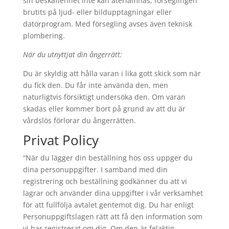
sin beskaffenhet inte kan återlämnas, förseglingen
brutits på ljud- eller bildupptagningar eller
datorprogram. Med försegling avses även teknisk
plombering.
När du utnyttjat din ångerrätt:
Du är skyldig att hålla varan i lika gott skick som när
du fick den. Du får inte använda den, men
naturligtvis försiktigt undersöka den. Om varan
skadas eller kommer bort på grund av att du är
vårdslös förlorar du ångerrätten.
Privat Policy
“När du lägger din beställning hos oss uppger du
dina personuppgifter. I samband med din
registrering och beställning godkänner du att vi
lagrar och använder dina uppgifter i vår verksamhet
för att fullfölja avtalet gentemot dig. Du har enligt
Personuppgiftslagen rätt att få den information som
vi har registrerat om dig. Om den är felaktig,