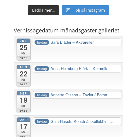
Ladda mer…
Följ på Instagram
Vernissagedatum månadsgäster galleriet
JUL
Sara Blåder – Akvareller
heldag
25
lör
2026
AUG
Anna Holmberg Björk – Keramik
heldag
22
lör
2026
SEP
Annette Olsson – Tavlor / Foton
heldag
19
lör
2026
OKT
Gula Husets Konstnärskollektiv –...
heldag
17
lör