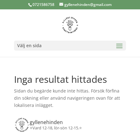
0721586758
gyllenehinden@gmail.com
Välj en sida
Inga resultat hittades
Sidan du begärde kunde inte hittas. Försök förfina
din sökning eller använd navigeringen ovan för att
lokalisera inlägget.
gyllenehinden
⭐️Vard 12-18, lör-sön 12-15.⭐️