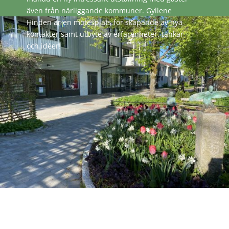
även från närliggande kommuner. Gyllene
Hinden är en mötesplats för skapande av nya
kontakter samt utbyte av erfarenheter, tankar
och idéer!