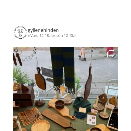
gyllenehinden
⭐️Vard 12-18, lör-sön 12-15.⭐️