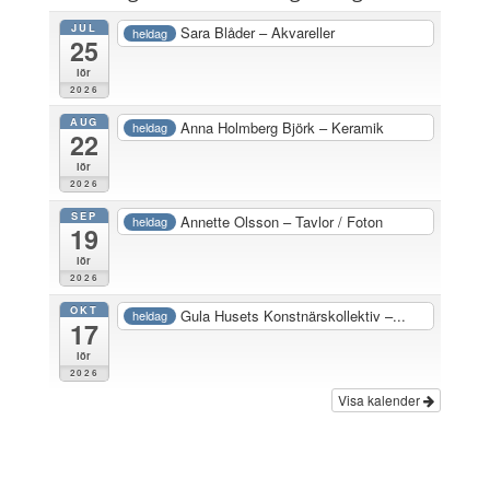
JUL
Sara Blåder – Akvareller
heldag
25
lör
2026
AUG
Anna Holmberg Björk – Keramik
heldag
22
lör
2026
SEP
Annette Olsson – Tavlor / Foton
heldag
19
lör
2026
OKT
Gula Husets Konstnärskollektiv –...
heldag
17
lör
2026
Visa kalender