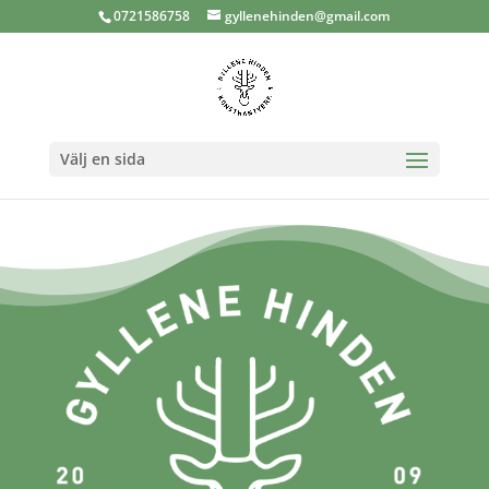
0721586758
gyllenehinden@gmail.com
Välj en sida